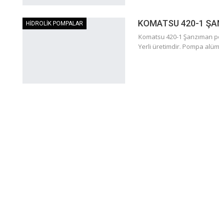
KOMATSU 420-1 ŞA
HİDROLİK POMPALAR
Komatsu 420-1 Şanzıman po
Yerli üretimdir. Pompa al