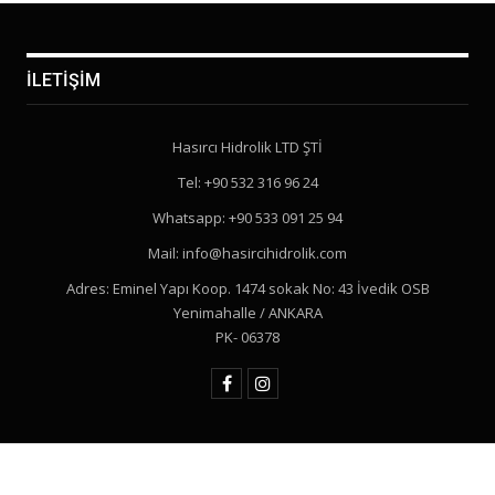
İLETIŞIM
Hasırcı Hidrolik LTD ŞTİ
Tel: +90 532 316 96 24
Whatsapp: +90 533 091 25 94
Mail: info@hasircihidrolik.com
Adres: Eminel Yapı Koop. 1474 sokak No: 43 İvedik OSB
Yenimahalle / ANKARA
PK- 06378