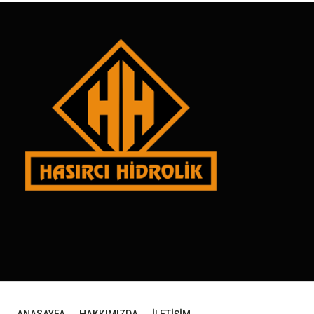
ANASAYFA
HAKKIMIZDA
İLETİŞİM