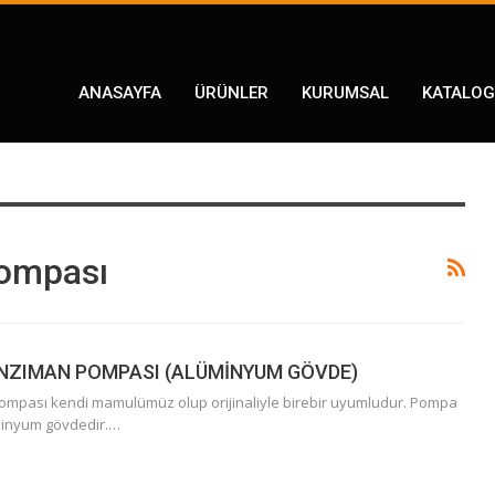
ANASAYFA
ÜRÜNLER
KURUMSAL
KATALOG
ompası
NZIMAN POMPASI (ALÜMİNYUM GÖVDE)
mpası kendi mamulümüz olup orijinaliyle birebir uyumludur. Pompa
üminyum gövdedir.…