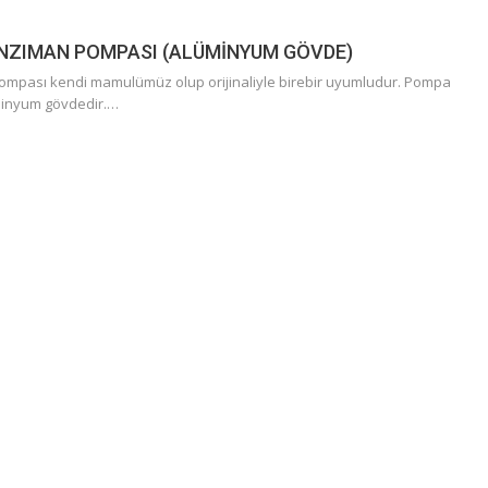
NZIMAN POMPASI (ALÜMİNYUM GÖVDE)
mpası kendi mamulümüz olup orijinaliyle birebir uyumludur. Pompa
üminyum gövdedir.…