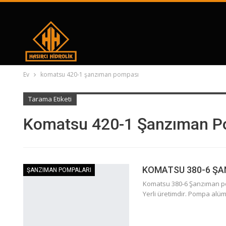
Ev
komatsu 420-1 şanzıman pompası
Tarama Etiketi
Komatsu 420-1 Şanzıman P
KOMATSU 380-6 ŞA
ŞANZIMAN POMPALARI
Komatsu 380-6 Şanzıman po
Yerli üretimdir. Pompa al