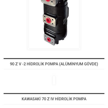
90 Z V -2 HİDROLİK POMPA (ALÜMİNYUM GÖVDE)
KAWASAKİ 70 Z IV HİDROLİK POMPA