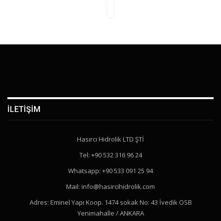
İLETIŞIM
Hasırcı Hidrolik LTD ŞTİ
Tel: +90 532 316 96 24
Whatsapp: +90 533 091 25 94
Mail: info@hasircihidrolik.com
Adres: Eminel Yapı Koop. 1474 sokak No: 43 İvedik OSB
Yenimahalle / ANKARA