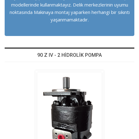
modellerinde kullanmaktayız. Delik merkezlerinin uyumu
noktasında Makinaya montaj yaparken herhangi bir sıkıntı
yaşanmamaktadır.
90 Z IV - 2 HİDROLİK POMPA