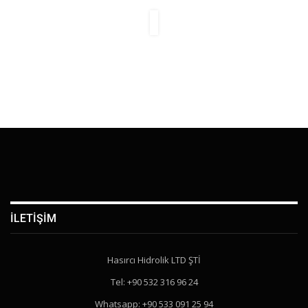
İLETIŞIM
Hasırcı Hidrolik LTD ŞTİ
Tel: +90 532 316 96 24
Whatsapp: +90 533 091 25 94