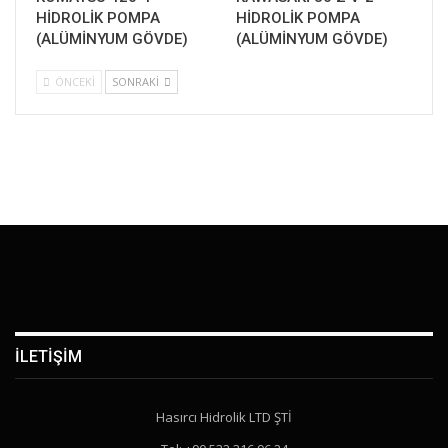
HİDROLİK POMPA
HİDROLİK POMPA
(ALÜMİNYUM GÖVDE)
(ALÜMİNYUM GÖVDE)
ÖNCEKI
SONRAKI
İLETIŞIM
Hasırcı Hidrolik LTD ŞTİ