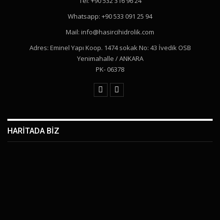
Tel: +90 532 316 96 24
Whatsapp: +90 533 091 25 94
Mail: info@hasircihidrolik.com
Adres: Eminel Yapı Koop. 1474 sokak No: 43 İvedik OSB
Yenimahalle / ANKARA
PK- 06378
HARİTADA BİZ