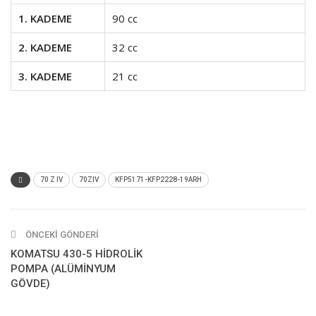
1. KADEME
90 cc
2. KADEME
32 cc
3. KADEME
21 cc
70 Z IV
70ZIV
KFP5171-KFP2228-19ARH
ÖNCEKI GÖNDERI
KOMATSU 430-5 HİDROLİK
POMPA (ALÜMİNYUM
GÖVDE)