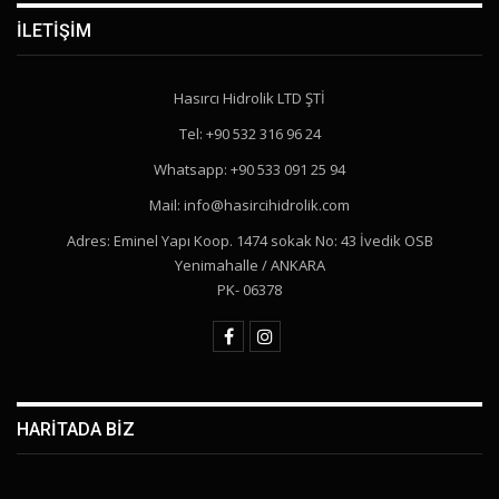
İLETIŞIM
Hasırcı Hidrolik LTD ŞTİ
Tel: +90 532 316 96 24
Whatsapp: +90 533 091 25 94
Mail: info@hasircihidrolik.com
Adres: Eminel Yapı Koop. 1474 sokak No: 43 İvedik OSB
Yenimahalle / ANKARA
PK- 06378
HARİTADA BİZ